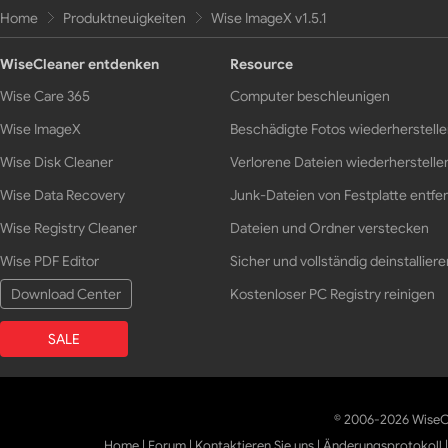
Home
Produktneuigkeiten
Wise ImageX v1.5.1
WiseCleaner entdenken
Resource
Wise Care 365
Computer beschleunigen
Wise ImageX
Beschädigte Fotos wiederherstell
Wise Disk Cleaner
Verlorene Dateien wiederherstelle
Wise Data Recovery
Junk-Dateien von Festplatte entfe
Wise Registry Cleaner
Dateien und Ordner verstecken
Wise PDF Editor
Sicher und vollständig deinstalliere
Download Center
Kostenloser PC Registry reinigen
SALE
© 2006-2026 WiseCl
Home
|
Forum
|
Kontaktieren Sie uns
|
Änderungsprotokoll