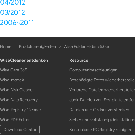
04/2012
03/2012
2006~2011
Home
Produktneuigkeiten
Wise Folder Hider v5.0.6
WiseCleaner entdenken
Resource
Wise Care 365
Computer beschleunigen
Wise ImageX
Beschädigte Fotos wiederherstell
Wise Disk Cleaner
Verlorene Dateien wiederherstelle
Wise Data Recovery
Junk-Dateien von Festplatte entfe
Wise Registry Cleaner
Dateien und Ordner verstecken
Wise PDF Editor
Sicher und vollständig deinstalliere
Download Center
Kostenloser PC Registry reinigen