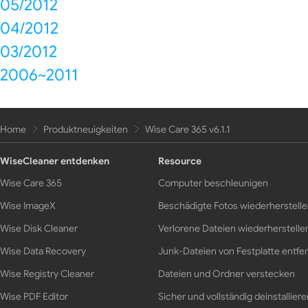
05/2012
04/2012
03/2012
2006~2011
Home
Produktneuigkeiten
Wise Care 365 v6.1.1
WiseCleaner entdenken
Resource
Wise Care 365
Computer beschleunigen
Wise ImageX
Beschädigte Fotos wiederherstell
Wise Disk Cleaner
Verlorene Dateien wiederherstelle
Wise Data Recovery
Junk-Dateien von Festplatte entfe
Wise Registry Cleaner
Dateien und Ordner verstecken
Wise PDF Editor
Sicher und vollständig deinstalliere