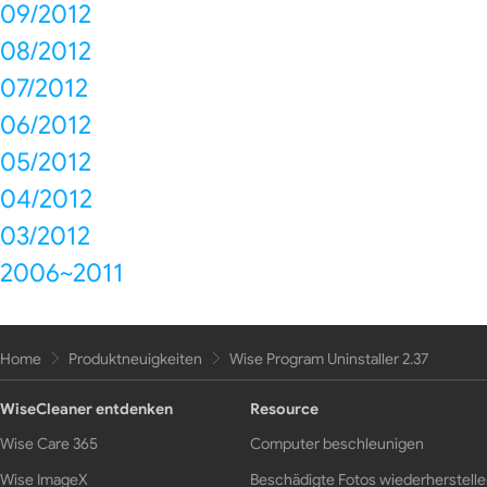
09/2012
08/2012
07/2012
06/2012
05/2012
04/2012
03/2012
2006~2011
Home
Produktneuigkeiten
Wise Program Uninstaller 2.37
WiseCleaner entdenken
Resource
Wise Care 365
Computer beschleunigen
Wise ImageX
Beschädigte Fotos wiederherstell