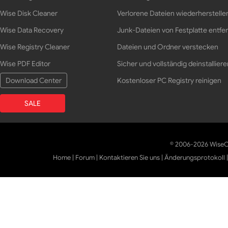
Wise Disk Cleaner
Verlorene Dateien wiederherstelle
Wise Data Recovery
Junk-Dateien von Festplatte entfe
Wise Registry Cleaner
Dateien und Ordner verstecken
Wise PDF Editor
Sicher und vollständig deinstalliere
Download Center
Kostenloser PC Registry reinigen
SALE
© 2006-2026 WiseCl
Home
|
Forum
|
Kontaktieren Sie uns
|
Änderungsprotokoll