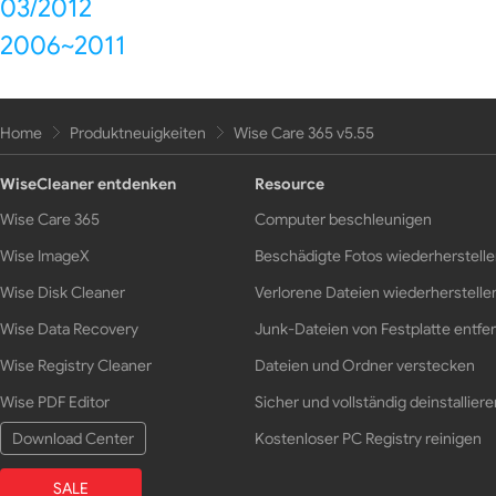
03/2012
2006~2011
Home
Produktneuigkeiten
Wise Care 365 v5.55
WiseCleaner entdenken
Resource
Wise Care 365
Computer beschleunigen
Wise ImageX
Beschädigte Fotos wiederherstell
Wise Disk Cleaner
Verlorene Dateien wiederherstelle
Wise Data Recovery
Junk-Dateien von Festplatte entfe
Wise Registry Cleaner
Dateien und Ordner verstecken
Wise PDF Editor
Sicher und vollständig deinstalliere
Download Center
Kostenloser PC Registry reinigen
SALE