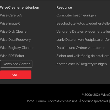
WiseCleaner entdenken
Resource
Wise Care 365
Computer beschleunigen
Wise ImageX
Beschädigte Fotos wiederherstell
Wise Disk Cleaner
Verlorene Dateien wiederherstelle
Wise Data Recovery
Junk-Dateien von Festplatte entfe
Wise Registry Cleaner
Dateien und Ordner verstecken
Wise PDF Editor
Sicher und vollständig deinstalliere
Download Center
Kostenloser PC Registry reinigen
SALE
© 2006-2026 WiseCl
Home
|
Forum
|
Kontaktieren Sie uns
|
Änderungsprotokoll