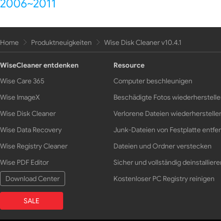
2006~2011
Home
Produktneuigkeiten
Wise Disk Cleaner v10.4.1
WiseCleaner entdenken
Resource
Wise Care 365
Computer beschleunigen
Wise ImageX
Beschädigte Fotos wiederherstell
Wise Disk Cleaner
Verlorene Dateien wiederherstelle
Wise Data Recovery
Junk-Dateien von Festplatte entfe
Wise Registry Cleaner
Dateien und Ordner verstecken
Wise PDF Editor
Sicher und vollständig deinstalliere
Download Center
Kostenloser PC Registry reinigen
SALE