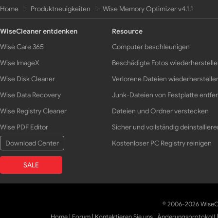
Home
Produktneuigkeiten
Wise Memory Optimizer v4.1.1
WiseCleaner entdenken
Resource
Wise Care 365
Computer beschleunigen
Wise ImageX
Beschädigte Fotos wiederherstell
Wise Disk Cleaner
Verlorene Dateien wiederherstelle
Wise Data Recovery
Junk-Dateien von Festplatte entfe
Wise Registry Cleaner
Dateien und Ordner verstecken
Wise PDF Editor
Sicher und vollständig deinstalliere
Download Center
Kostenloser PC Registry reinigen
SALE
© 2006-2026 WiseCl
Home
|
Forum
|
Kontaktieren Sie uns
|
Änderungsprotokoll