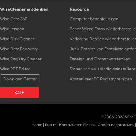
WiseCleaner entdenken
Resource
Wise Care 365
Computer beschleunigen
Wise ImageX
Beschädigte Fotos wiederherstell
Wise Disk Cleaner
Verlorene Dateien wiederherstelle
Wise Data Recovery
Junk-Dateien von Festplatte entfe
Wise Registry Cleaner
Dateien und Ordner verstecken
Wise PDF Editor
Sicher und vollständig deinstalliere
Download Center
Kostenloser PC Registry reinigen
SALE
© 2006-2026 WiseCl
Home
|
Forum
|
Kontaktieren Sie uns
|
Änderungsprotokoll