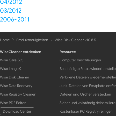
04/2012
03/2012
2006~2011
Home
Produktneuigkeiten
Wise Disk Cleaner v10.8.5
WiseCleaner entdenken
Resource
Wise Care 365
Computer beschleunigen
Wise ImageX
Beschädigte Fotos wiederherstell
Wise Disk Cleaner
Verlorene Dateien wiederherstelle
Wise Data Recovery
Junk-Dateien von Festplatte entfe
Wise Registry Cleaner
Dateien und Ordner verstecken
Wise PDF Editor
Sicher und vollständig deinstalliere
Download Center
Kostenloser PC Registry reinigen