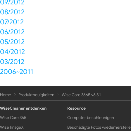
09/2012
08/2012
07/2012
06/2012
05/2012
04/2012
03/2012
2006~2011
Home
Produktneuigkeiten
Wise Care 3665 v6.3.1
WiseCleaner entdenken
Resource
Wise Care 365
Computer beschleunigen
Wise ImageX
Beschädigte Fotos wiederherstell