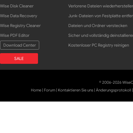
Wise Disk Cleaner
Verlorene Dateien wiederherstelle
Wise Data Recovery
Junk-Dateien von Festplatte entfe
Wise Registry Cleaner
Dateien und Ordner verstecken
Wise PDF Editor
Sicher und vollständig deinstalliere
Download Center
Kostenloser PC Registry reinigen
SALE
© 2006-2026 WiseCl
Home
|
Forum
|
Kontaktieren Sie uns
|
Änderungsprotokoll