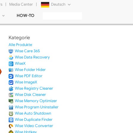
rs
|
Media Center
|
Deutsch
HOW-TO
English
Français
Kategorie
日本語
Alle Produkte
Wise Care 365
Русский
Wise Data Recovery
WiseX
简体中文
Wise Folder Hider
Wise PDF Editor
Tiếng Việt
Wise ImageX
Wise Registry Cleaner
Wise Disk Cleaner
Wise Memory Optimizer
Wise Program Uninstaller
Wise Auto Shutdown
Wise Duplicate Finder
Wise Video Converter
Wise Hotkey