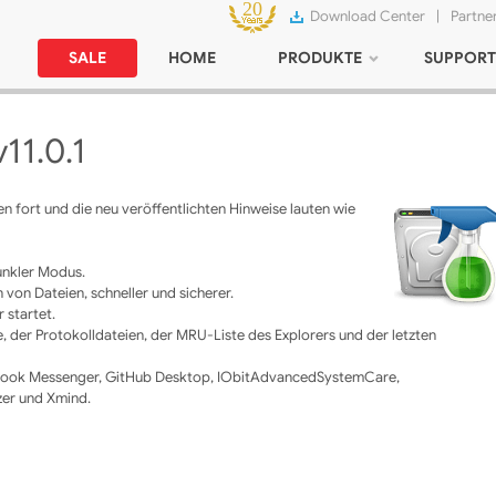
Download Center
|
Partne
SALE
HOME
PRODUKTE
SUPPORT
11.0.1
n fort und die neu veröffentlichten Hinweise lauten wie
unkler Modus.
 von Dateien, schneller und sicherer.
 startet.
, der Protokolldateien, der MRU-Liste des Explorers und der letzten
cebook Messenger, GitHub Desktop, IObitAdvancedSystemCare,
zer und Xmind.