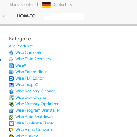
rs
|
Media Center
|
Deutsch
HOW-TO
English
Français
Kategorie
日本語
Alle Produkte
Wise Care 365
Русский
Wise Data Recovery
WiseX
简体中文
Wise Folder Hider
Wise PDF Editor
Tiếng Việt
Wise ImageX
Wise Registry Cleaner
Wise Disk Cleaner
Wise Memory Optimizer
Wise Program Uninstaller
Wise Auto Shutdown
Wise Duplicate Finder
Wise Video Converter
Wise Hotkey