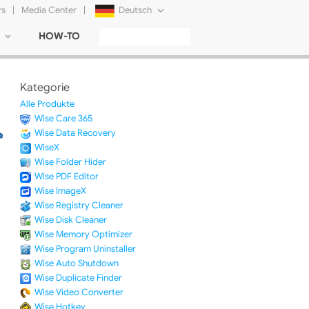
rs
|
Media Center
|
Deutsch
HOW-TO
English
Français
Kategorie
日本語
Alle Produkte
Wise Care 365
Русский
Wise Data Recovery
WiseX
简体中文
Wise Folder Hider
Wise PDF Editor
Tiếng Việt
Wise ImageX
Wise Registry Cleaner
Wise Disk Cleaner
Wise Memory Optimizer
Wise Program Uninstaller
Wise Auto Shutdown
Wise Duplicate Finder
Wise Video Converter
Wise Hotkey