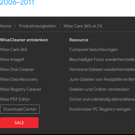
2006~2011
Home
Produktneuigkeiten
Wise Care 365 v6.7.4
WiseCleaner entdenken
Resource
Wise Care 365
Computer beschleunigen
Wise ImageX
Beschädigte Fotos wiederherstell
Wise Disk Cleaner
Verlorene Dateien wiederherstelle
Wise Data Recovery
Junk-Dateien von Festplatte entfe
Wise Registry Cleaner
Dateien und Ordner verstecken
Wise PDF Editor
Sicher und vollständig deinstalliere
Download Center
Kostenloser PC Registry reinigen
SALE