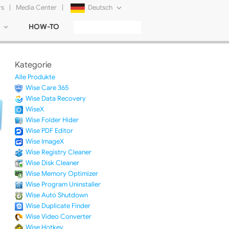
rs
|
Media Center
|
Deutsch
HOW-TO
English
Français
Kategorie
日本語
Alle Produkte
Wise Care 365
Русский
Wise Data Recovery
WiseX
简体中文
Wise Folder Hider
Wise PDF Editor
Tiếng Việt
Wise ImageX
Wise Registry Cleaner
Wise Disk Cleaner
Wise Memory Optimizer
Wise Program Uninstaller
Wise Auto Shutdown
Wise Duplicate Finder
Wise Video Converter
Wise Hotkey