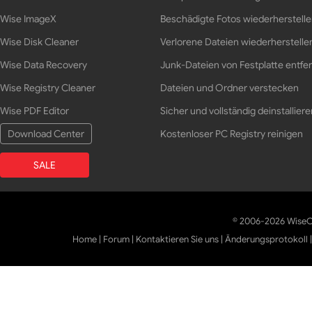
Wise ImageX
Beschädigte Fotos wiederherstell
Wise Disk Cleaner
Verlorene Dateien wiederherstelle
Wise Data Recovery
Junk-Dateien von Festplatte entfe
Wise Registry Cleaner
Dateien und Ordner verstecken
Wise PDF Editor
Sicher und vollständig deinstalliere
Download Center
Kostenloser PC Registry reinigen
SALE
© 2006-2026 WiseCl
Home
|
Forum
|
Kontaktieren Sie uns
|
Änderungsprotokoll