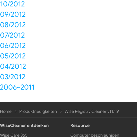
10/2012
09/2012
08/2012
07/2012
06/2012
05/2012
04/2012
03/2012
2006~2011
Home
Produktneuigkeiten
Wise Registry Cleaner v11.1.9
WiseCleaner entdenken
Resource
Wise Care 365
Computer beschleunigen