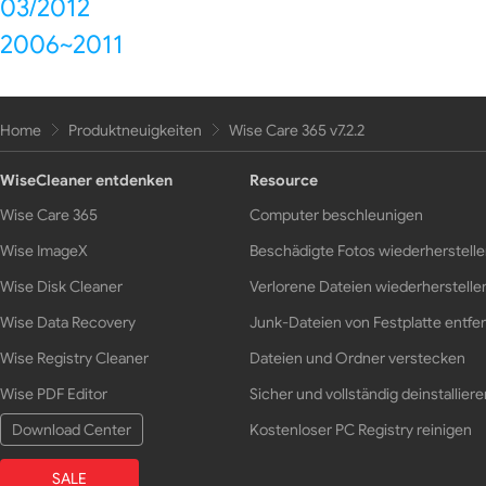
03/2012
2006~2011
Home
Produktneuigkeiten
Wise Care 365 v7.2.2
WiseCleaner entdenken
Resource
Wise Care 365
Computer beschleunigen
Wise ImageX
Beschädigte Fotos wiederherstell
Wise Disk Cleaner
Verlorene Dateien wiederherstelle
Wise Data Recovery
Junk-Dateien von Festplatte entfe
Wise Registry Cleaner
Dateien und Ordner verstecken
Wise PDF Editor
Sicher und vollständig deinstalliere
Download Center
Kostenloser PC Registry reinigen
SALE