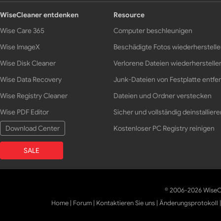
WiseCleaner entdenken
Resource
Wise Care 365
Computer beschleunigen
Wise ImageX
Beschädigte Fotos wiederherstell
Wise Disk Cleaner
Verlorene Dateien wiederherstelle
Wise Data Recovery
Junk-Dateien von Festplatte entfe
Wise Registry Cleaner
Dateien und Ordner verstecken
Wise PDF Editor
Sicher und vollständig deinstalliere
Download Center
Kostenloser PC Registry reinigen
SALE
© 2006-2026 WiseCl
Home
|
Forum
|
Kontaktieren Sie uns
|
Änderungsprotokoll