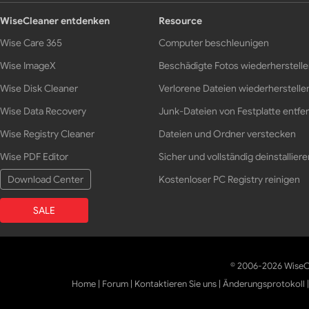
WiseCleaner entdenken
Resource
Wise Care 365
Computer beschleunigen
Wise ImageX
Beschädigte Fotos wiederherstell
Wise Disk Cleaner
Verlorene Dateien wiederherstelle
Wise Data Recovery
Junk-Dateien von Festplatte entfe
Wise Registry Cleaner
Dateien und Ordner verstecken
Wise PDF Editor
Sicher und vollständig deinstalliere
Download Center
Kostenloser PC Registry reinigen
SALE
© 2006-2026 WiseCl
Home
|
Forum
|
Kontaktieren Sie uns
|
Änderungsprotokoll