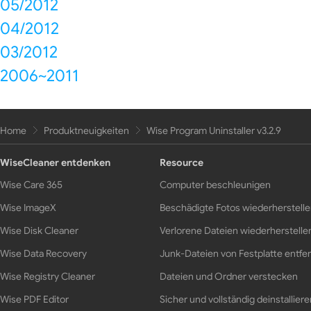
05/2012
04/2012
03/2012
2006~2011
Home
Produktneuigkeiten
Wise Program Uninstaller v3.2.9
WiseCleaner entdenken
Resource
Wise Care 365
Computer beschleunigen
Wise ImageX
Beschädigte Fotos wiederherstell
Wise Disk Cleaner
Verlorene Dateien wiederherstelle
Wise Data Recovery
Junk-Dateien von Festplatte entfe
Wise Registry Cleaner
Dateien und Ordner verstecken
Wise PDF Editor
Sicher und vollständig deinstalliere