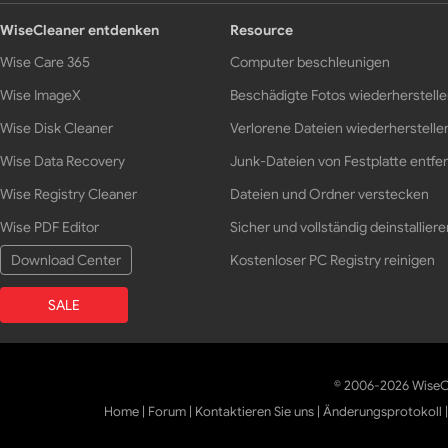
WiseCleaner entdenken
Resource
Wise Care 365
Computer beschleunigen
Wise ImageX
Beschädigte Fotos wiederherstell
Wise Disk Cleaner
Verlorene Dateien wiederherstelle
Wise Data Recovery
Junk-Dateien von Festplatte entfe
Wise Registry Cleaner
Dateien und Ordner verstecken
Wise PDF Editor
Sicher und vollständig deinstalliere
Download Center
Kostenloser PC Registry reinigen
SALE
© 2006-2026 WiseCl
Home
|
Forum
|
Kontaktieren Sie uns
|
Änderungsprotokoll