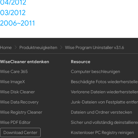
04/2012
03/2012
2006~2011
Home
Produktneuigkeiten
Wise Program Uninstaller v3.1.6
WiseCleaner entdenken
Resource
Wise Care 365
Computer beschleunigen
Wise ImageX
Beschädigte Fotos wiederherstell
Wise Disk Cleaner
Verlorene Dateien wiederherstelle
Wise Data Recovery
Junk-Dateien von Festplatte entfe
Wise Registry Cleaner
Dateien und Ordner verstecken
Wise PDF Editor
Sicher und vollständig deinstalliere
Download Center
Kostenloser PC Registry reinigen