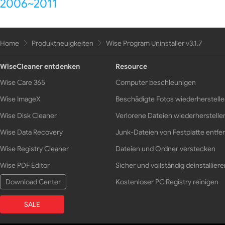
2006~2011
Home
Produktneuigkeiten
Wise Program Uninstaller v3.1.7
WiseCleaner entdenken
Resource
Wise Care 365
Computer beschleunigen
Wise ImageX
Beschädigte Fotos wiederherstell
Wise Disk Cleaner
Verlorene Dateien wiederherstelle
Wise Data Recovery
Junk-Dateien von Festplatte entfe
Wise Registry Cleaner
Dateien und Ordner verstecken
Wise PDF Editor
Sicher und vollständig deinstalliere
Download Center
Kostenloser PC Registry reinigen
SALE