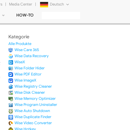
rs
|
Media Center
|
Deutsch
HOW-TO
English
Français
Kategorie
日本語
Alle Produkte
Wise Care 365
Русский
Wise Data Recovery
WiseX
简体中文
Wise Folder Hider
Wise PDF Editor
Tiếng Việt
Wise ImageX
Wise Registry Cleaner
Wise Disk Cleaner
Wise Memory Optimizer
Wise Program Uninstaller
Wise Auto Shutdown
Wise Duplicate Finder
Wise Video Converter
Wise Hotkey