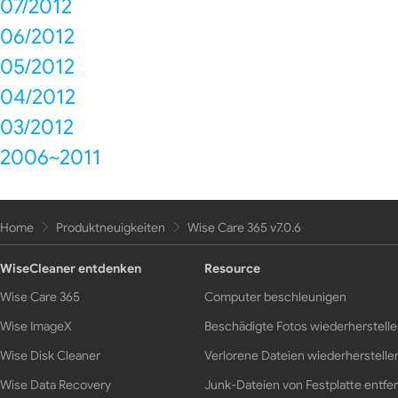
07/2012
06/2012
05/2012
04/2012
03/2012
2006~2011
Home
Produktneuigkeiten
Wise Care 365 v7.0.6
WiseCleaner entdenken
Resource
Wise Care 365
Computer beschleunigen
Wise ImageX
Beschädigte Fotos wiederherstell
Wise Disk Cleaner
Verlorene Dateien wiederherstelle
Wise Data Recovery
Junk-Dateien von Festplatte entfe