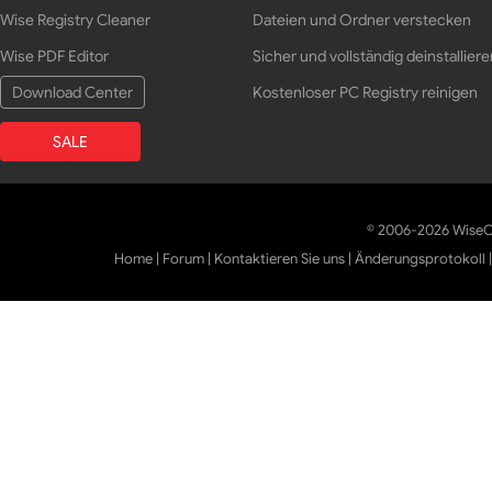
Wise Registry Cleaner
Dateien und Ordner verstecken
Wise PDF Editor
Sicher und vollständig deinstalliere
Download Center
Kostenloser PC Registry reinigen
SALE
© 2006-2026 WiseCl
Home
|
Forum
|
Kontaktieren Sie uns
|
Änderungsprotokoll