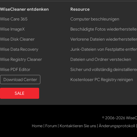
WiseCleaner entdenken
Resource
Wise Care 365
Computer beschleunigen
Wise ImageX
Beschädigte Fotos wiederherstell
Wise Disk Cleaner
Verlorene Dateien wiederherstelle
Wise Data Recovery
Junk-Dateien von Festplatte entfe
Wise Registry Cleaner
Dateien und Ordner verstecken
Wise PDF Editor
Sicher und vollständig deinstalliere
Download Center
Kostenloser PC Registry reinigen
SALE
© 2006-2026 WiseCl
Home
|
Forum
|
Kontaktieren Sie uns
|
Änderungsprotokoll