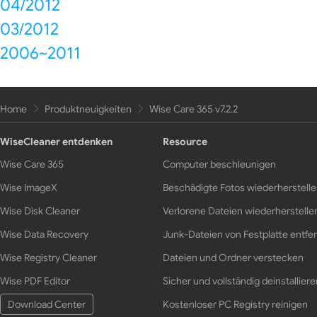
04/2012
03/2012
2006~2011
Home
Produktneuigkeiten
Wise Care 365 v7.2.2
WiseCleaner entdenken
Resource
Wise Care 365
Computer beschleunigen
Wise ImageX
Beschädigte Fotos wiederherstell
Wise Disk Cleaner
Verlorene Dateien wiederherstelle
Wise Data Recovery
Junk-Dateien von Festplatte entfe
Wise Registry Cleaner
Dateien und Ordner verstecken
Wise PDF Editor
Sicher und vollständig deinstalliere
Download Center
Kostenloser PC Registry reinigen