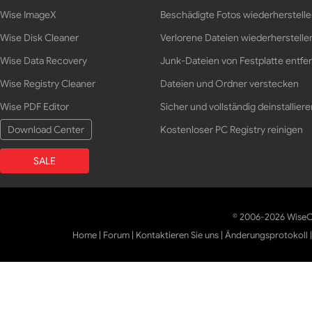
Wise ImageX
Beschädigte Fotos wiederherstell
Wise Disk Cleaner
Verlorene Dateien wiederherstelle
Wise Data Recovery
Junk-Dateien von Festplatte entfe
Wise Registry Cleaner
Dateien und Ordner verstecken
Wise PDF Editor
Sicher und vollständig deinstalliere
Download Center
Kostenloser PC Registry reinigen
SALE
© 2006-2026 WiseCl
Home
|
Forum
|
Kontaktieren Sie uns
|
Änderungsprotokoll