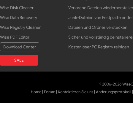
Wise Disk Cleaner
Verlorene Dateien wiederherstelle
Wise Data Recovery
Junk-Dateien von Festplatte entfe
Wise Registry Cleaner
Dateien und Ordner verstecken
Wise PDF Editor
Sicher und vollständig deinstalliere
Download Center
Kostenloser PC Registry reinigen
SALE
© 2006-2026 WiseCl
Home
|
Forum
|
Kontaktieren Sie uns
|
Änderungsprotokoll