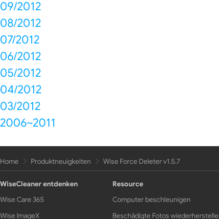
09/2012
08/2012
07/2012
06/2012
05/2012
04/2012
03/2012
2006~2011
Home
Produktneuigkeiten
Wise Force Deleter v1.5.7
WiseCleaner entdenken
Resource
Wise Care 365
Computer beschleunigen
Wise ImageX
Beschädigte Fotos wiederherstell