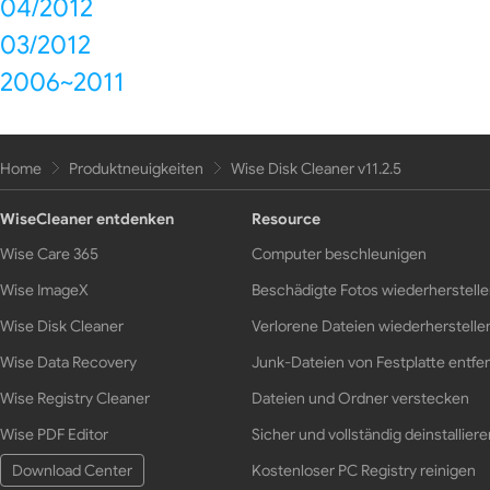
04/2012
03/2012
2006~2011
Home
Produktneuigkeiten
Wise Disk Cleaner v11.2.5
WiseCleaner entdenken
Resource
Wise Care 365
Computer beschleunigen
Wise ImageX
Beschädigte Fotos wiederherstell
Wise Disk Cleaner
Verlorene Dateien wiederherstelle
Wise Data Recovery
Junk-Dateien von Festplatte entfe
Wise Registry Cleaner
Dateien und Ordner verstecken
Wise PDF Editor
Sicher und vollständig deinstalliere
Download Center
Kostenloser PC Registry reinigen