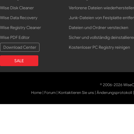
Wise Disk Cleaner
Verlorene Dateien wiederherstelle
Wise Data Recovery
Junk-Dateien von Festplatte entfe
Wise Registry Cleaner
Dateien und Ordner verstecken
Wise PDF Editor
Sicher und vollständig deinstalliere
Download Center
Kostenloser PC Registry reinigen
SALE
© 2006-2026 WiseCl
Home
|
Forum
|
Kontaktieren Sie uns
|
Änderungsprotokoll