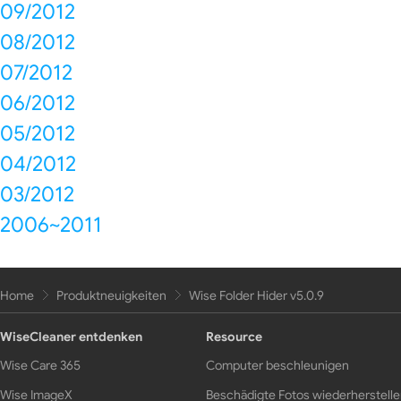
09/2012
08/2012
07/2012
06/2012
05/2012
04/2012
03/2012
2006~2011
Home
Produktneuigkeiten
Wise Folder Hider v5.0.9
WiseCleaner entdenken
Resource
Wise Care 365
Computer beschleunigen
Wise ImageX
Beschädigte Fotos wiederherstell