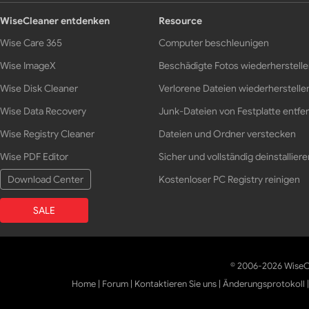
WiseCleaner entdenken
Resource
Wise Care 365
Computer beschleunigen
Wise ImageX
Beschädigte Fotos wiederherstell
Wise Disk Cleaner
Verlorene Dateien wiederherstelle
Wise Data Recovery
Junk-Dateien von Festplatte entfe
Wise Registry Cleaner
Dateien und Ordner verstecken
Wise PDF Editor
Sicher und vollständig deinstalliere
Download Center
Kostenloser PC Registry reinigen
SALE
© 2006-2026 WiseCl
Home
|
Forum
|
Kontaktieren Sie uns
|
Änderungsprotokoll