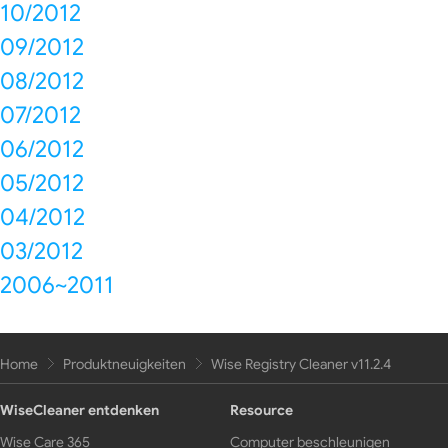
10/2012
09/2012
08/2012
07/2012
06/2012
05/2012
04/2012
03/2012
2006~2011
Home
Produktneuigkeiten
Wise Registry Cleaner v11.2.4
WiseCleaner entdenken
Resource
Wise Care 365
Computer beschleunigen