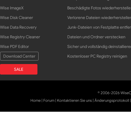
Wise ImageX
Beschädigte Fotos wiederherstell
Wise Disk Cleaner
Verlorene Dateien wiederherstelle
Wise Data Recovery
Junk-Dateien von Festplatte entfe
Wise Registry Cleaner
Dateien und Ordner verstecken
Wise PDF Editor
Sicher und vollständig deinstalliere
Download Center
Kostenloser PC Registry reinigen
SALE
© 2006-2026 WiseCl
Home
|
Forum
|
Kontaktieren Sie uns
|
Änderungsprotokoll