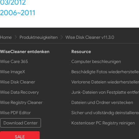
03/2012
2006~2011
Home
Produktneuigkeiten
Wise Disk Cleaner v11.3.0
WiseCleaner entdenken
Resource
Wise Care 365
Computer beschleunigen
Wise ImageX
Beschädigte Fotos wiederherstell
Wise Disk Cleaner
Verlorene Dateien wiederherstelle
Wise Data Recovery
Junk-Dateien von Festplatte entfe
Wise Registry Cleaner
Dateien und Ordner verstecken
Wise PDF Editor
Sicher und vollständig deinstalliere
Download Center
Kostenloser PC Registry reinigen
SALE