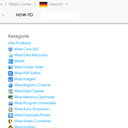
rs
|
Media Center
|
Deutsch
HOW-TO
English
Français
Kategorie
日本語
Alle Produkte
Wise Care 365
Русский
Wise Data Recovery
WiseX
简体中文
Wise Folder Hider
Wise PDF Editor
Tiếng Việt
Wise ImageX
Wise Registry Cleaner
Wise Disk Cleaner
Wise Memory Optimizer
Wise Program Uninstaller
Wise Auto Shutdown
Wise Duplicate Finder
Wise Video Converter
Wise Hotkey