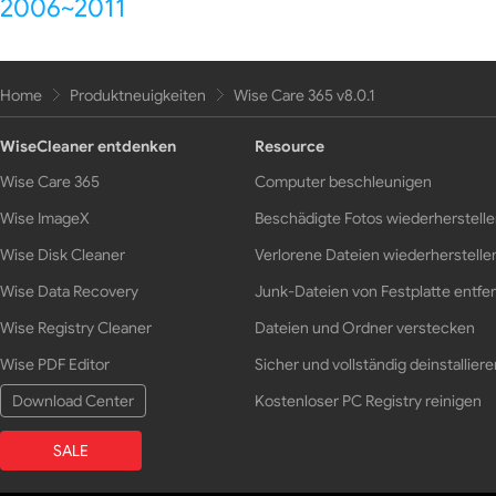
2006~2011
Home
Produktneuigkeiten
Wise Care 365 v8.0.1
WiseCleaner entdenken
Resource
Wise Care 365
Computer beschleunigen
Wise ImageX
Beschädigte Fotos wiederherstell
Wise Disk Cleaner
Verlorene Dateien wiederherstelle
Wise Data Recovery
Junk-Dateien von Festplatte entfe
Wise Registry Cleaner
Dateien und Ordner verstecken
Wise PDF Editor
Sicher und vollständig deinstalliere
Download Center
Kostenloser PC Registry reinigen
SALE