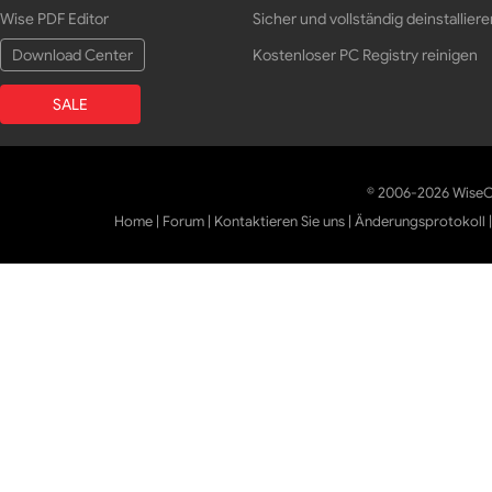
Wise PDF Editor
Sicher und vollständig deinstalliere
Download Center
Kostenloser PC Registry reinigen
SALE
© 2006-2026 WiseCl
Home
|
Forum
|
Kontaktieren Sie uns
|
Änderungsprotokoll