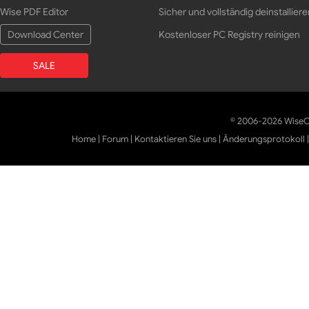
Wise PDF Editor
Sicher und vollständig deinstalliere
Download Center
Kostenloser PC Registry reinigen
SALE
© 2006-2026 WiseCl
Home
|
Forum
|
Kontaktieren Sie uns
|
Änderungsprotokoll