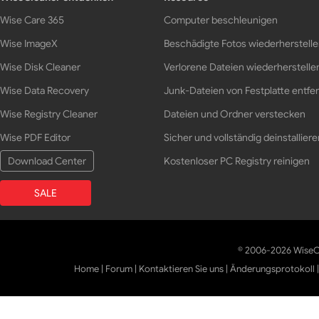
Wise Care 365
Computer beschleunigen
Wise ImageX
Beschädigte Fotos wiederherstell
Wise Disk Cleaner
Verlorene Dateien wiederherstelle
Wise Data Recovery
Junk-Dateien von Festplatte entfe
Wise Registry Cleaner
Dateien und Ordner verstecken
Wise PDF Editor
Sicher und vollständig deinstalliere
Download Center
Kostenloser PC Registry reinigen
SALE
© 2006-2026 WiseCl
Home
|
Forum
|
Kontaktieren Sie uns
|
Änderungsprotokoll