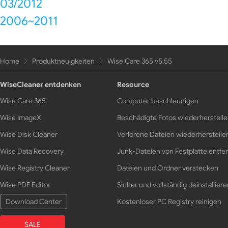
03/2012
2006~2011
Home
Produktneuigkeiten
Wise Care 365 v5.55
WiseCleaner entdenken
Resource
Wise Care 365
Computer beschleunigen
Wise ImageX
Beschädigte Fotos wiederherstell
Wise Disk Cleaner
Verlorene Dateien wiederherstelle
Wise Data Recovery
Junk-Dateien von Festplatte entfe
Wise Registry Cleaner
Dateien und Ordner verstecken
Wise PDF Editor
Sicher und vollständig deinstalliere
Download Center
Kostenloser PC Registry reinigen
SALE