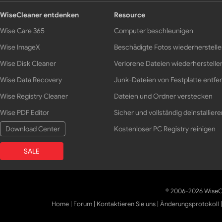
WiseCleaner entdenken
Resource
Wise Care 365
Computer beschleunigen
Wise ImageX
Beschädigte Fotos wiederherstell
Wise Disk Cleaner
Verlorene Dateien wiederherstelle
Wise Data Recovery
Junk-Dateien von Festplatte entfe
Wise Registry Cleaner
Dateien und Ordner verstecken
Wise PDF Editor
Sicher und vollständig deinstalliere
Download Center
Kostenloser PC Registry reinigen
SALE
© 2006-2026 WiseCl
Home
|
Forum
|
Kontaktieren Sie uns
|
Änderungsprotokoll