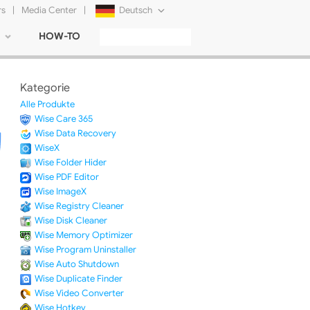
rs
|
Media Center
|
Deutsch
HOW-TO
English
Français
Kategorie
日本語
Alle Produkte
Wise Care 365
Русский
Wise Data Recovery
WiseX
简体中文
Wise Folder Hider
Wise PDF Editor
Tiếng Việt
Wise ImageX
Wise Registry Cleaner
Wise Disk Cleaner
Wise Memory Optimizer
Wise Program Uninstaller
Wise Auto Shutdown
Wise Duplicate Finder
Wise Video Converter
Wise Hotkey