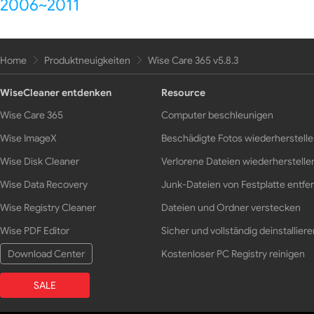
2006~2011
Home
Produktneuigkeiten
Wise Care 365 v5.8.3
WiseCleaner entdenken
Resource
Wise Care 365
Computer beschleunigen
Wise ImageX
Beschädigte Fotos wiederherstell
Wise Disk Cleaner
Verlorene Dateien wiederherstelle
Wise Data Recovery
Junk-Dateien von Festplatte entfe
Wise Registry Cleaner
Dateien und Ordner verstecken
Wise PDF Editor
Sicher und vollständig deinstalliere
Download Center
Kostenloser PC Registry reinigen
SALE