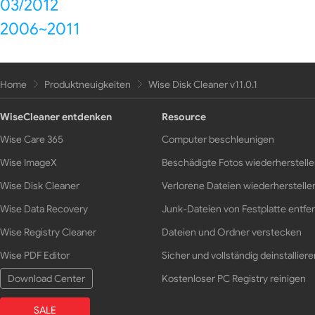
03/2012
2006~2011
Home
Produktneuigkeiten
Wise Disk Cleaner v11.0.1
WiseCleaner entdenken
Resource
Wise Care 365
Computer beschleunigen
Wise ImageX
Beschädigte Fotos wiederherstell
Wise Disk Cleaner
Verlorene Dateien wiederherstelle
Wise Data Recovery
Junk-Dateien von Festplatte entfe
Wise Registry Cleaner
Dateien und Ordner verstecken
Wise PDF Editor
Sicher und vollständig deinstalliere
Download Center
Kostenloser PC Registry reinigen
SALE