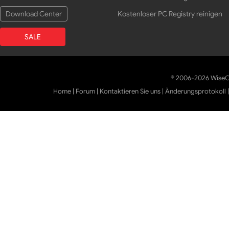
Download Center
Kostenloser PC Registry reinigen
SALE
© 2006-2026 WiseCl
Home
|
Forum
|
Kontaktieren Sie uns
|
Änderungsprotokoll