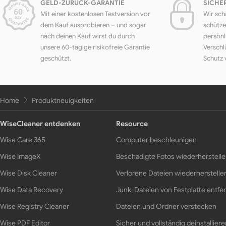
GELD-ZURÜCK-GARANTIE
SICHE
Mit einer kostenlosen Testversion vor
Wir sch
dem Kauf ausprobieren – und sogar
schütze
nach deinen Kauf wirst du durch
persönl
unsere 60-tägige risikofreie Garantie
Verschl
geschützt.
Schutz 
Home
Produktneuigkeiten
WiseCleaner entdenken
Resource
Wise Care 365
Computer beschleunigen
Wise ImageX
Beschädigte Fotos wiederherstell
Wise Disk Cleaner
Verlorene Dateien wiederherstelle
Wise Data Recovery
Junk-Dateien von Festplatte entfe
Wise Registry Cleaner
Dateien und Ordner verstecken
Wise PDF Editor
Sicher und vollständig deinstalliere