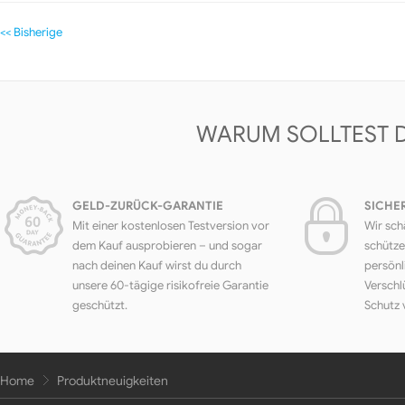
<< Bisherige
WARUM SOLLTEST 
GELD-ZURÜCK-GARANTIE
SICHE
Mit einer kostenlosen Testversion vor
Wir sch
dem Kauf ausprobieren – und sogar
schütze
nach deinen Kauf wirst du durch
persönl
unsere 60-tägige risikofreie Garantie
Verschl
geschützt.
Schutz 
Home
Produktneuigkeiten